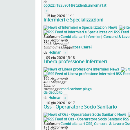
da
cocuzzi.1835901@studenti.uniroma1.it
»
il 15 lug 2026 11:11
Infermieri e Specializzazioni
News
RSS Feed
Subforum
Cambi alla pari Infermieri
,
Concorsi & Lavor
927
Argomenti
2046
Messaggi
Ultimo messaggio
cosa usare?
da
Holman
»
il 09 giu 2026 15:18
Libera professione Infermieri
News
RSS Fee
165
Argomenti
490
Messaggi
Ultimo
messaggio
medicazione piaga
da decubito
da
Holman
»
il 10 giu 2026 16:17
Oss - Operaratore Socio Sanitario
News
RSS 
Subforum
Cambi alla pari OSS
,
Concorsi & Lavoro Os
171
Argomenti