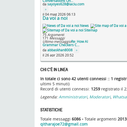
Conversations On…
da
sayoyes628@iaciu.com
»
il 04 mag 2026 06:13
Da voi a noi
News
Sitemap
75
Argomenti
171
Messaggi
Ultimo messaggio
Re: How AI
Grammar Checkers C…
da
abbaskhan8008
»
il 26 apr 2026 20:52
CHI C’È IN LINEA
In totale ci sono
42
utenti connessi :: 1 registr
ultimi 5 minuti)
Record di utenti connessi:
1259
registrato il
Legenda:
Amministratori
,
Moderatori
,
Whatsa
STATISTICHE
Totale messaggi
6086
• Totale argomenti
2013
qitharajoe72@gmail.com