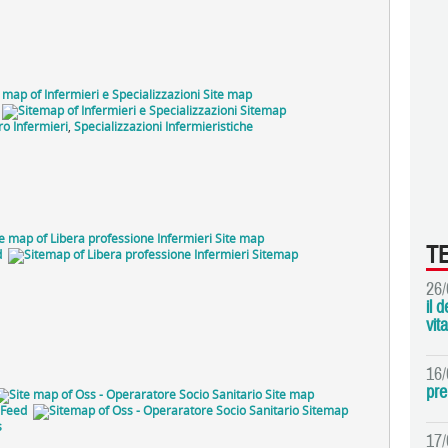
Site map
Sitemap
o Infermieri
,
Specializzazioni Infermieristiche
Site map
T
d
Sitemap
26/
il 
vita
16/
pre
Site map
Feed
Sitemap
s
17/