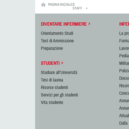
PAGINA INIZIALE
•
STAFF
DIVENTARE INFERMIERE
INFE
Orientamento Studi
La pr
Test di Ammissione
Forma
Preparazione
Lavor
Pedia
STUDENTI
Militar
Polizi
Studiare all'Università
Dossi
Tesi di laurea
Risors
Risorse studenti
Conco
Servizi per gli studenti
Annun
Vita studente
Annun
Attual
Dalla