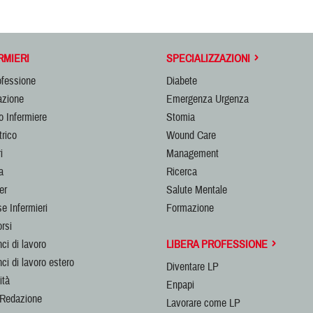
RMIERI
SPECIALIZZAZIONI
ofessione
Diabete
zione
Emergenza Urgenza
o Infermiere
Stomia
trico
Wound Care
i
Management
a
Ricerca
er
Salute Mentale
e Infermieri
Formazione
rsi
ci di lavoro
LIBERA PROFESSIONE
ci di lavoro estero
Diventare LP
ità
Enpapi
 Redazione
Lavorare come LP