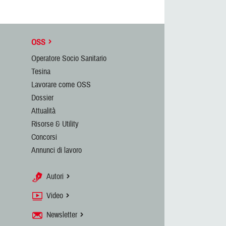
OSS
Operatore Socio Sanitario
Tesina
Lavorare come OSS
Dossier
Attualità
Risorse & Utility
Concorsi
Annunci di lavoro
Autori
Video
Newsletter