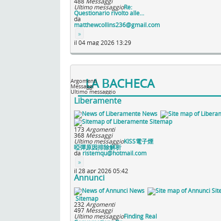
488
Messaggi
Ultimo messaggio
Re:
Questionario rivolto alle…
da
matthewcollins236@gmail.com
»
il 04 mag 2026 13:29
LA BACHECA
Argomenti
Messaggi
Ultimo messaggio
Liberamente
News
Sitemap
173
Argomenti
368
Messaggi
Ultimo messaggio
KISS電子煙
啞彈原因排除解析
da
ristemqu@hotmail.com
»
il 28 apr 2026 05:42
Annunci
News
Sit
Sitemap
232
Argomenti
497
Messaggi
Ultimo messaggio
Finding Real